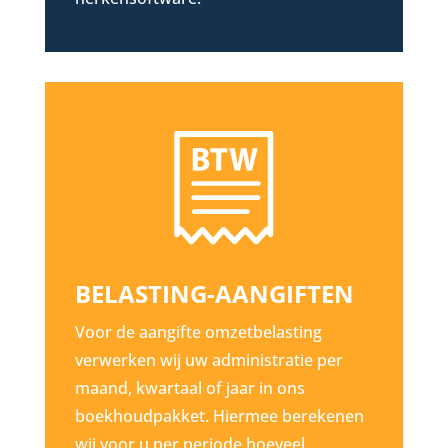
BELASTING-AANGIFTEN
Voor de aangifte omzetbelasting
verwerken wij uw administratie per
maand, kwartaal of jaar in ons
boekhoudpakket. Hiermee berekenen
wij voor u per periode hoeveel