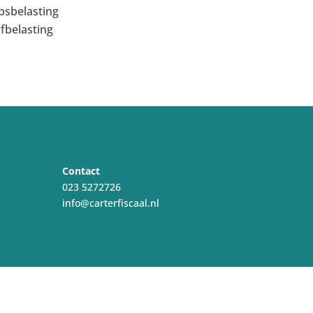
psbelasting
fbelasting
Contact
023 5272726
info@carterfiscaal.nl