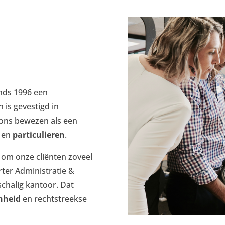
inds 1996 een
 is gevestigd in
 ons bewezen als een
en
particulieren
.
 om onze cliënten zoveel
arter Administratie &
nschalig kantoor. Dat
nheid
en rechtstreekse