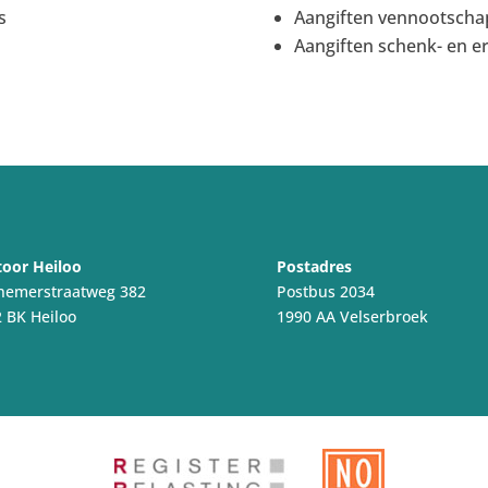
s
Aangiften vennootscha
Aangiften schenk- en er
oor Heiloo
Postadres
nemerstraatweg 382
Postbus 2034
 BK Heiloo
1990 AA Velserbroek