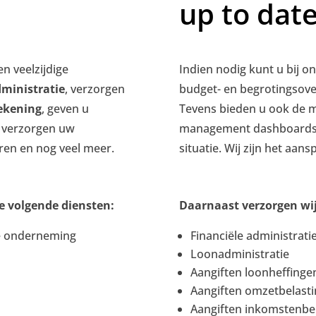
up to dat
en veelzijdige
Indien nodig kunt u bij on
ministratie
, verzorgen
budget- en begrotingsover
ekening
, geven u
Tevens bieden u ook de m
e, verzorgen uw
management dashboards op
ren en nog veel meer.
situatie. Wij zijn het aa
e volgende diensten:
Daarnaast verzorgen wij
de onderneming
Financiële administrati
Loonadministratie
Aangiften loonheffinge
Aangiften omzetbelasti
Aangiften inkomstenbel