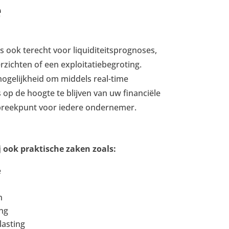
e
s ook terecht voor liquiditeitsprognoses,
zichten of een exploitatiebegroting.
ogelijkheid om middels real-time
 de hoogte te blijven van uw financiële
nspreekpunt voor iedere ondernemer.
 ook praktische zaken zoals:
e
n
ng
asting