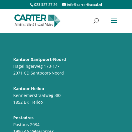
023 527 27 26
info@carterfiscaal.nl
Kantoor Santpoort-Noord
Hagelingerweg 173-177
2071 CD Santpoort-Noord
Kantoor Heiloo
Kennemerstraatweg 382
1852 BK Heiloo
Postadres
Postbus 2034
1990 AA Velserbroek