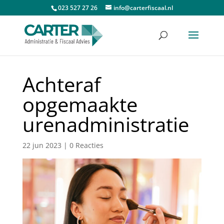
023 527 27 26
info@carterfiscaal.nl
Achteraf
opgemaakte
urenadministratie
22 jun 2023
|
0 Reacties