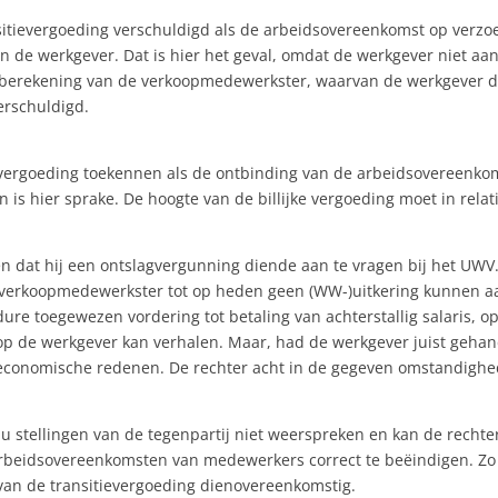
sitievergoeding verschuldigd als de arbeidsovereenkomst op verzo
n de werkgever. Dat is hier het geval, omdat de werkgever niet aan
berekening van de verkoopmedewerkster, waarvan de werkgever de 
erschuldigd.
vergoeding toekennen als de ontbinding van de arbeidsovereenkoms
is hier sprake. De hoogte van de billijke vergoeding moet in relati
 dat hij een ontslagvergunning diende aan te vragen bij het UWV
 de verkoopmedewerkster tot op heden geen (WW-)uitkering kunnen a
e toegewezen vordering tot betaling van achterstallig salaris, o
op de werkgever kan verhalen. Maar, had de werkgever juist geha
fseconomische redenen. De rechter acht in de gegeven omstandighe
nt u stellingen van de tegenpartij niet weerspreken en kan de rechte
 arbeidsovereenkomsten van medewerkers correct te beëindigen. Zo n
 van de transitievergoeding dienovereenkomstig.