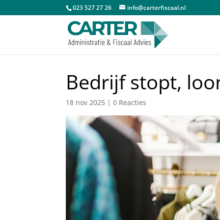
023 527 27 26
info@carterfiscaal.nl
Bedrijf stopt, lo
18 nov 2025
|
0 Reacties