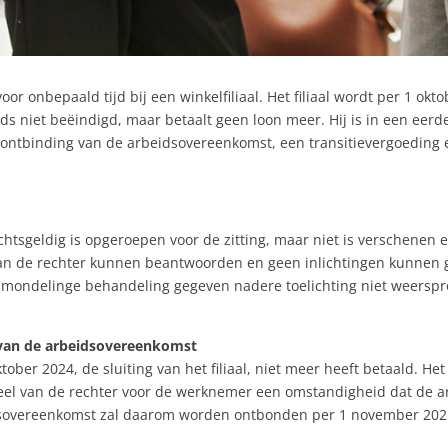
r onbepaald tijd bij een winkelfiliaal. Het filiaal wordt per 1 okt
 niet beëindigd, maar betaalt geen loon meer. Hij is in een eerde
ntbinding van de arbeidsovereenkomst, een transitievergoeding en
echtsgeldig is opgeroepen voor de zitting, maar niet is verschenen 
an de rechter kunnen beantwoorden en geen inlichtingen kunnen g
mondelinge behandeling gegeven nadere toelichting niet weerspro
.
van de arbeidsovereenkomst
tober 2024, de sluiting van het filiaal, niet meer heeft betaald. He
eel van de rechter voor de werknemer een omstandigheid dat de ar
eidsovereenkomst zal daarom worden ontbonden per 1 november 202