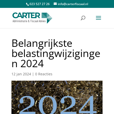
023 527 27 26
info@carterfiscaal.nl
Belangrijkste
belastingwijziginge
n 2024
12 jan 2024
|
0 Reacties