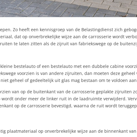
roepen. Zo heeft een kennisgroep van de Belastingdienst zich gebog
riaal, dat op onverbrekelijke wijze aan de carrosserie wordt ver
ruiten te laten zitten als de zijruit van fabriekswege op de buitenzi
kleine bestelauto of een bestelauto met een dubbele cabine voorzie
iekswege voorzien is van andere zijruiten, dan moeten deze gehe
niet geheel of gedeeltelijk uit glas mag bestaan om te voldoen aan 
oorzien van op de buitenkant van de carrosserie geplakte zijruiten
ordt onder meer de linker ruit in de laadruimte verwijderd. Ver
tenkant op de carrosserie bevestigd, waarna de ruit wordt terugge
htig plaatmateriaal op onverbrekelijke wijze aan de binnenkant van