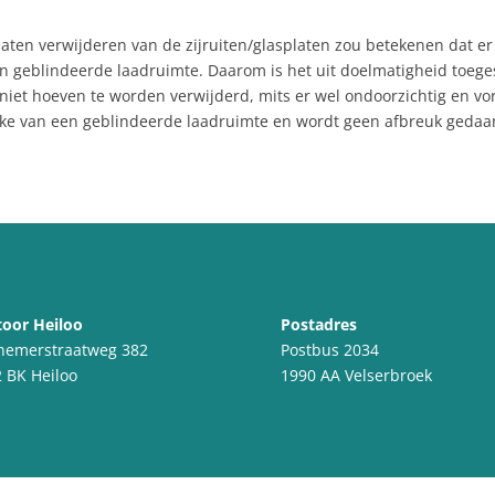
ht laten verwijderen van de zijruiten/glasplaten zou betekenen dat
n een geblindeerde laadruimte. Daarom is het uit doelmatigheid toeg
 niet hoeven te worden verwijderd, mits er wel ondoorzichtig en v
sprake van een geblindeerde laadruimte en wordt geen afbreuk geda
oor Heiloo
Postadres
nemerstraatweg 382
Postbus 2034
 BK Heiloo
1990 AA Velserbroek