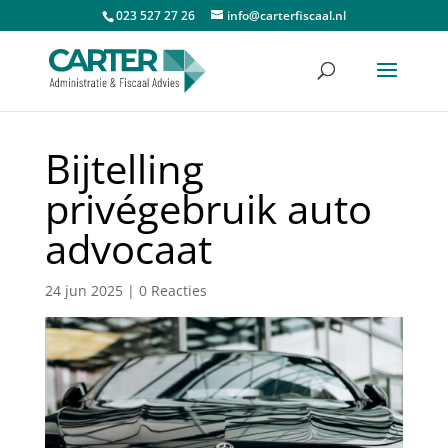
023 527 27 26
info@carterfiscaal.nl
Bijtelling
privégebruik auto
advocaat
24 jun 2025
|
0 Reacties