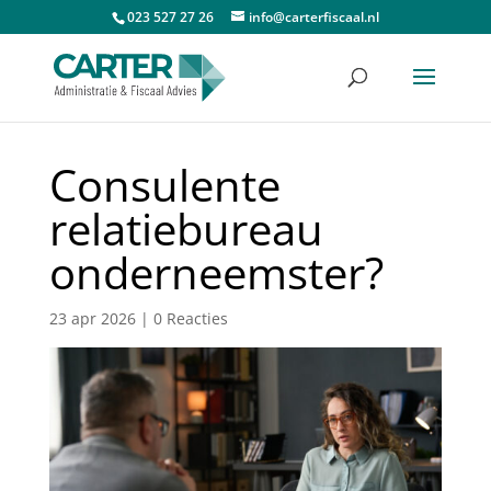
023 527 27 26
info@carterfiscaal.nl
Consulente
relatiebureau
onderneemster?
23 apr 2026
|
0 Reacties