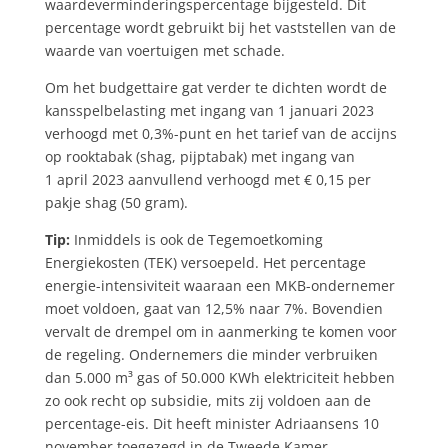
waardeverminderingspercentage bijgesteld. Dit
percentage wordt gebruikt bij het vaststellen van de
waarde van voertuigen met schade.
Om het budgettaire gat verder te dichten wordt de
kansspelbelasting met ingang van 1 januari 2023
verhoogd met 0,3%-punt en het tarief van de accijns
op rooktabak (shag, pijptabak) met ingang van
1 april 2023 aanvullend verhoogd met € 0,15 per
pakje shag (50 gram).
Tip:
Inmiddels is ook de Tegemoetkoming
Energiekosten (TEK) versoepeld. Het percentage
energie-intensiviteit waaraan een MKB-ondernemer
moet voldoen, gaat van 12,5% naar 7%. Bovendien
vervalt de drempel om in aanmerking te komen voor
de regeling. Ondernemers die minder verbruiken
dan 5.000 m³ gas of 50.000 KWh elektriciteit hebben
zo ook recht op subsidie, mits zij voldoen aan de
percentage-eis. Dit heeft minister Adriaansens 10
november toegezegd in de Tweede Kamer.