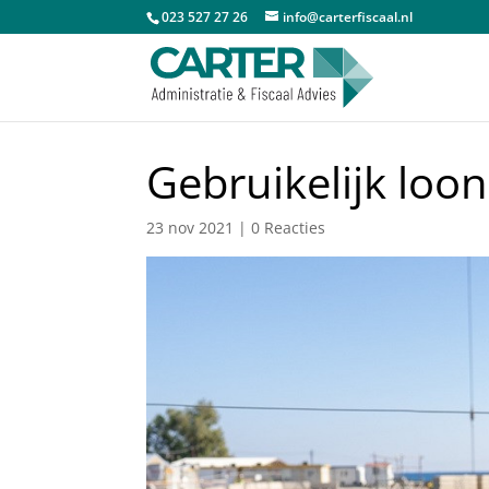
023 527 27 26
info@carterfiscaal.nl
Gebruikelijk loo
23 nov 2021
|
0 Reacties