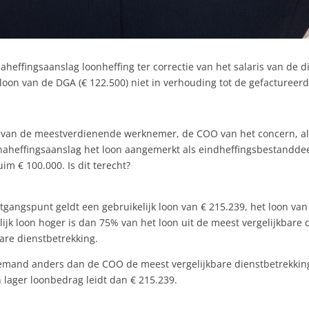
heffingsaanslag loonheffing ter correctie van het salaris van de 
t loon van de DGA (€ 122.500) niet in verhouding tot de gefacture
39) van de meestverdienende werknemer, de COO van het concern, 
 naheffingsaanslag het loon aangemerkt als eindheffingsbestandde
uim € 100.000. Is dit terecht?
itgangspunt geldt een gebruikelijk loon van € 215.239, het loon 
ijk loon hoger is dan 75% van het loon uit de meest vergelijkbare 
are dienstbetrekking.
emand anders dan de COO de meest vergelijkbare dienstbetrekking
 lager loonbedrag leidt dan € 215.239.