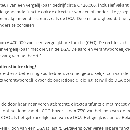
teur van een vergelijkbaar bedrijf circa € 120.000, inclusief vakant
de genoemde functie ook de directeur van een afzonderlijke groe
en algemeen directeur, zoals de DGA. De omstandigheid dat het g
nders te oordelen.
uim € 400.000 voor een vergelijkbare functie (CEO). De rechter ac
r vergelijkbaar met die van de DGA. De aard en verantwoordelijkhe
mvang van het bedrijf.
dienstbetrekking?
are dienstbetrekking zou hebben, zou het gebruikelijk loon van d
 verantwoordelijk voor de operationele leiding, terwijl de DGA op
t de door haar naar voren gebrachte directeursfunctie met meest v
 dat het loon van de COO hoger is dan 75% van het loon van de m
COO als het gebruikelijk loon van de DGA. Het gelijk is aan de Bela
kelijk loon van een DGA is lastig. Gegevens over vergelijkbare fun