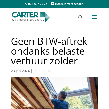
023 527 27 26
info@carterfiscaal.nl
Geen BTW-aftrek
ondanks belaste
verhuur zolder
23 jan 2024
|
0 Reacties