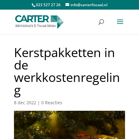
023 527 27 26
info@carterfiscaal.nl
Kerstpakketten in
de
werkkostenregelin
g
8 dec 2022
|
0 Reacties