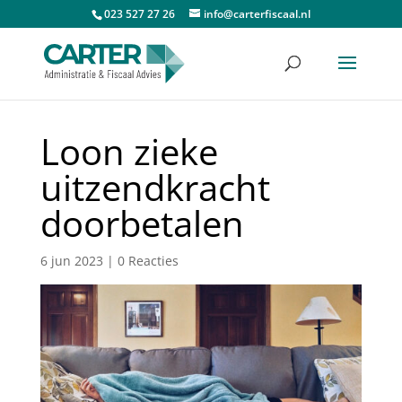
023 527 27 26
info@carterfiscaal.nl
Loon zieke
uitzendkracht
doorbetalen
6 jun 2023
|
0 Reacties