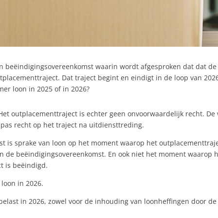
n beëindigingsovereenkomst waarin wordt afgesproken dat dat de 
tplacementtraject. Dat traject begint en eindigt in de loop van 20
mer loon in 2025 of in 2026?
). Het outplacementtraject is echter geen onvoorwaardelijk recht. 
s recht op het traject na uitdiensttreding.
st is sprake van loon op het moment waarop het outplacementtra
n van de beëindigingsovereenkomst. En ook niet het moment waarop 
ct is beëindigd.
 loon in 2026.
 belast in 2026, zowel voor de inhouding van loonheffingen door de