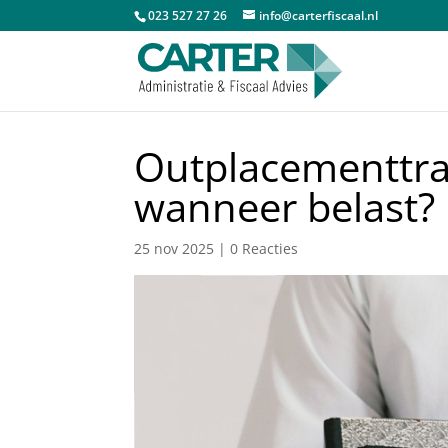
023 527 27 26
info@carterfiscaal.nl
Outplacementtraj
wanneer belast?
25 nov 2025
|
0 Reacties