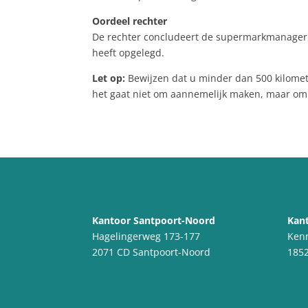
Oordeel rechter
De rechter concludeert de supermarkmanager ni
heeft opgelegd.
Let op:
Bewijzen dat u minder dan 500 kilomete
het gaat niet om aannemelijk maken, maar om 
Kantoor Santpoort-Noord
Kant
Hagelingerweg 173-177
Ken
2071 CD Santpoort-Noord
1852