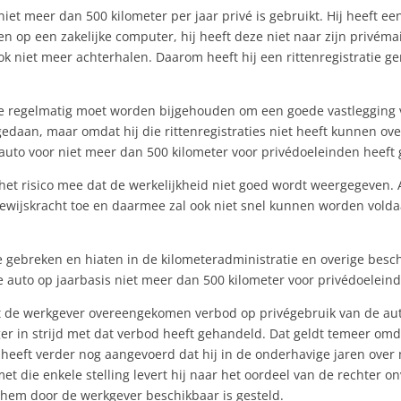
et meer dan 500 kilometer per jaar privé is gebruikt. Hij heeft ee
lagen op een zakelijke computer, hij heeft deze niet naar zijn priv
ok niet meer achterhalen. Daarom heeft hij een rittenregistratie 
atie regelmatig moet worden bijgehouden om een goede vastlegging
edaan, maar omdat hij die rittenregistraties niet heeft kunnen over
 auto voor niet meer dan 500 kilometer voor privédoeleinden heeft 
 het risico mee dat de werkelijkheid niet goed wordt weergegeven.
ewijskracht toe en daarmee zal ook niet snel kunnen worden vold
gebreken en hiaten in de kilometeradministratie en overige besch
 auto op jaarbasis niet meer dan 500 kilometer voor privédoeleind
de werkgever overeengekomen verbod op privégebruik van de auto.
 in strijd met dat verbod heeft gehandeld. Dat geldt temeer omda
heeft verder nog aangevoerd dat hij in de onderhavige jaren over 
met die enkele stelling levert hij naar het oordeel van de rechter 
 hem door de werkgever beschikbaar is gesteld.