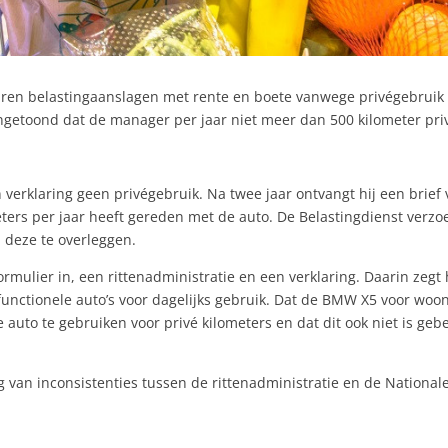
ren belastingaanslagen met rente en boete vanwege privégebruik 
ngetoond dat de manager per jaar niet meer dan 500 kilometer pri
erklaring geen privégebruik. Na twee jaar ontvangt hij een brief 
ters per jaar heeft gereden met de auto. De Belastingdienst verzo
, deze te overleggen.
ulier in, een rittenadministratie en een verklaring. Daarin zegt h
functionele auto’s voor dagelijks gebruik. Dat de BMW X5 voor woo
auto te gebruiken voor privé kilometers en dat dit ook niet is gebeu
ng van inconsistenties tussen de rittenadministratie en de Nationa