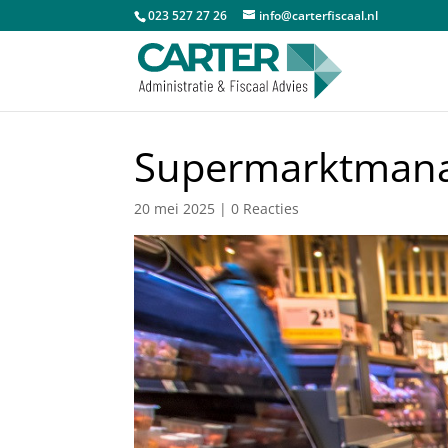
023 527 27 26
info@carterfiscaal.nl
Supermarktmanag
20 mei 2025
|
0 Reacties