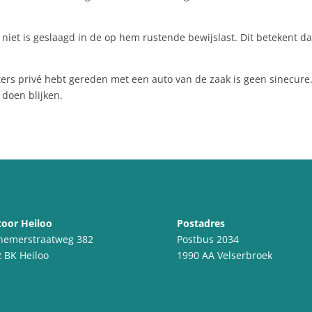
et is geslaagd in de op hem rustende bewijslast. Dit betekent da
rs privé hebt gereden met een auto van de zaak is geen sinecure. 
doen blijken.
oor Heiloo
Postadres
nemerstraatweg 382
Postbus 2034
 BK Heiloo
1990 AA Velserbroek