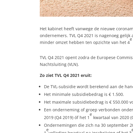
Het kabinet heeft vanwege de nieuwe coronam
ondernemers. TVL Q4 2021 is nagenoeg gelijk a
e
minder omzet hebben ten opzichte van het 4
TVL Q4 2021 opent zodra de Europese Commissi
Nachtsluiting (VLN).
Zo ziet TVL Q4 2021 eruit:
De TVL-subsidie wordt berekend aan de hand
Het minimale subsidiebedrag is € 1.500.
Het maximale subsidiebedrag is € 550.000 v
Een onderneming of groep verbonden onder
e
2019 (Q4 2019) óf het 1
kwartaal van 2020 (Q
Ondernemingen die zich na 30 september 201
e
1
volledige kwartaal na inschrijving of het 3