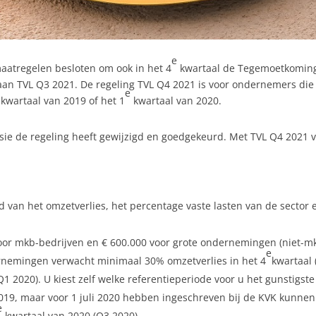
e
aatregelen besloten om ook in het 4
kwartaal de Tegemoetkoming V
an TVL Q3 2021. De regeling TVL Q4 2021 is voor ondernemers die 
e
kwartaal van 2019 of het 1
kwartaal van 2020.
e de regeling heeft gewijzigd en goedgekeurd. Met TVL Q4 2021 v
 van het omzetverlies, het percentage vaste lasten van de sector
oor mkb-bedrijven en € 600.000 voor grote ondernemingen (niet-mk
e
nemingen verwacht minimaal 30% omzetverlies in het 4
kwartaal 
1 2020). U kiest zelf welke referentieperiode voor u het gunstigste
9, maar voor 1 juli 2020 hebben ingeschreven bij de KVK kunnen a
e
kwartaal van 2020 (Q3 2020).