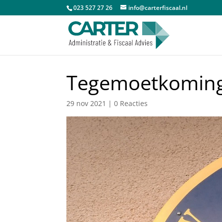
023 527 27 26
info@carterfiscaal.nl
Tegemoetkoming 
29 nov 2021
|
0 Reacties