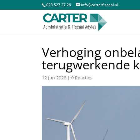
023 527 27 26
info@carterfiscaal.nl
Verhoging onbel
terugwerkende k
12 jun 2026
|
0 Reacties