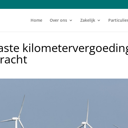
Home
Over ons
Zakelijk
Particulie
aste kilometervergoedin
racht