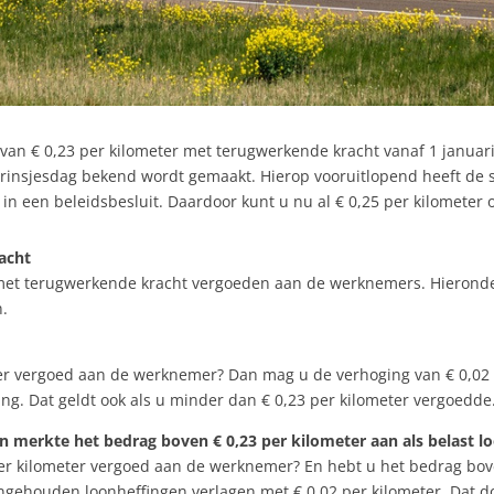
van € 0,23 per kilometer met terugwerkende kracht vanaf 1 januari 
rinsjesdag bekend wordt gemaakt. Hierop vooruitlopend heeft de s
d in een beleidsbesluit. Daardoor kunt u nu al € 0,25 per kilomete
acht
 met terugwerkende kracht vergoeden aan de werknemers. Hieronder
n.
eter vergoed aan de werknemer? Dan mag u de verhoging van € 0,02
ling. Dat geldt ook als u minder dan € 0,23 per kilometer vergoedde
n merkte het bedrag boven € 0,23 per kilometer aan als belast l
per kilometer vergoed aan de werknemer? En hebt u het bedrag bov
ingehouden loonheffingen verlagen met € 0,02 per kilometer. Dat do