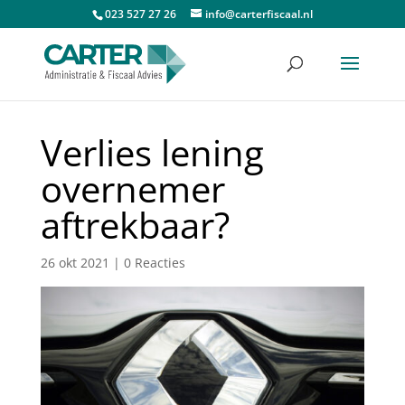
023 527 27 26
info@carterfiscaal.nl
Verlies lening
overnemer
aftrekbaar?
26 okt 2021
|
0 Reacties